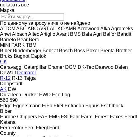
показать все
Марка
По данному запросу ничего не найдено
A.TOM
ABC
ABC
AGT
AL-KO
AMR
Acrowood
Afka
Agromeks
Ahwi
Albach
Altec
Artiglio
Avant
BMS
Bala Agri
Balfor
Bandit
Barreto
Bear
Berti
MINI
PARK
TBM
Biber
Binderberger
Bobcat
Bosch
Boss
Boxer
Brenta
Brother
Bruks
Bugnot
Captok
CK
Caravaggi
Caterpillar
Cramer
DGM
DK-Tec
Daewoo
Dalen
DeWalt
Demarol
R-12
R-13
Tajga
Doppstadt
AK
DW
DuraTech
Dücker
EWD
Eco Log
560
590
Edge
Eggersmann
EiFo
Eliet
Entracon
Equus
Eschlböck
Biber
Europe Chippers
FAE
FMG
FSI
Fahr
Farmi Forest
Faxes
Fendt
Katana
Ferri Rotor
Ferri
Fliegl
Ford
County