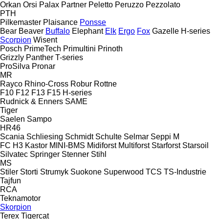
Orkan
Orsi
Palax
Partner
Peletto
Peruzzo
Pezzolato
PTH
Pilkemaster
Plaisance
Ponsse
Bear
Beaver
Buffalo
Elephant
Elk
Ergo
Fox
Gazelle
H-series
Scorpion
Wisent
Posch
PrimeTech
Primultini
Prinoth
Grizzly
Panther
T-series
ProSilva
Pronar
MR
Rayco
Rhino-Cross
Robur
Rottne
F10
F12
F13
F15
H-series
Rudnick & Enners
SAME
Tiger
Saelen
Sampo
HR46
Scania
Schliesing
Schmidt
Schulte
Selmar
Seppi M
FC
H3
Kastor
MINI-BMS
Midiforst
Multiforst
Starforst
Starsoil
Silvatec
Springer
Stenner
Stihl
MS
Stiler
Storti
Strumyk
Suokone
Superwood
TCS
TS-Industrie
Tajfun
RCA
Teknamotor
Skorpion
Terex
Tigercat