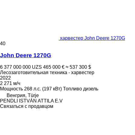
харвестер John Deere 1270G
40
John Deere 1270G
6 377 000 000 UZS
465 000 €
≈ 537 300 $
Лесозаготовительная техника - харвестер
2022
2 271 м/ч
Мощность
268 л.с. (197 кВт)
Топливо
дизель
Венгрия, Türje
PENDLI ISTVÁN ATTILA E.V
Связаться с продавцом