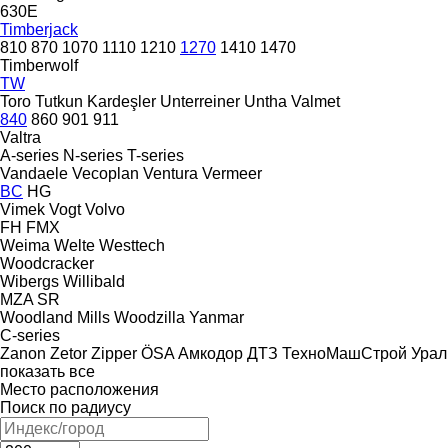
630E
Timberjack
810
870
1070
1110
1210
1270
1410
1470
Timberwolf
TW
Toro
Tutkun Kardeşler
Unterreiner
Untha
Valmet
840
860
901
911
Valtra
A-series
N-series
T-series
Vandaele
Vecoplan
Ventura
Vermeer
BC
HG
Vimek
Vogt
Volvo
FH
FMX
Weima
Welte
Westtech
Woodcracker
Wibergs
Willibald
MZA
SR
Woodland Mills
Woodzilla
Yanmar
C-series
Zanon
Zetor
Zipper
ÖSA
Амкодор
ДТЗ
ТехноМашСтрой
Урал
показать все
Место расположения
Поиск по радиусу