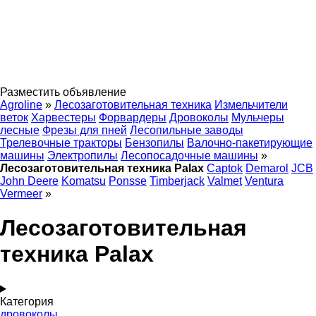
Разместить объявление
Agroline
»
Лесозаготовительная техника
Измельчители
веток
Харвестеры
Форвардеры
Дровоколы
Мульчеры
лесные
Фрезы для пней
Лесопильные заводы
Трелевочные тракторы
Бензопилы
Валочно-пакетирующие
машины
Электропилы
Лесопосадочные машины
»
Лесозаготовительная техника Palax
Captok
Demarol
JCB
John Deere
Komatsu
Ponsse
Timberjack
Valmet
Ventura
Vermeer
»
Лесозаготовительная
техника Palax
Категория
дровоколы