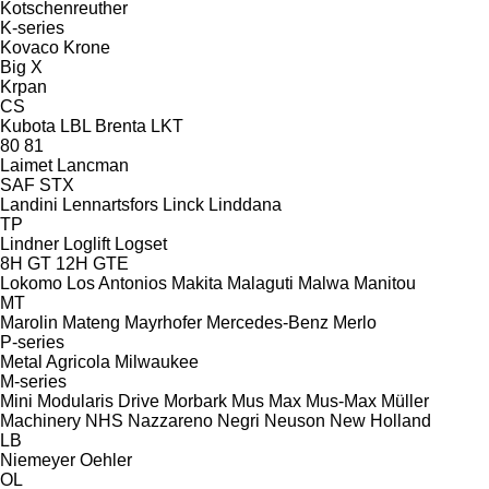
Kotschenreuther
K-series
Kovaco
Krone
Big X
Krpan
CS
Kubota
LBL Brenta
LKT
80
81
Laimet
Lancman
SAF
STX
Landini
Lennartsfors
Linck
Linddana
TP
Lindner
Loglift
Logset
8H GT
12H GTE
Lokomo
Los Antonios
Makita
Malaguti
Malwa
Manitou
MT
Marolin
Mateng
Mayrhofer
Mercedes-Benz
Merlo
P-series
Metal Agricola
Milwaukee
M-series
Mini
Modularis Drive
Morbark
Mus Max
Mus-Max
Müller
Machinery
NHS
Nazzareno
Negri
Neuson
New Holland
LB
Niemeyer
Oehler
OL