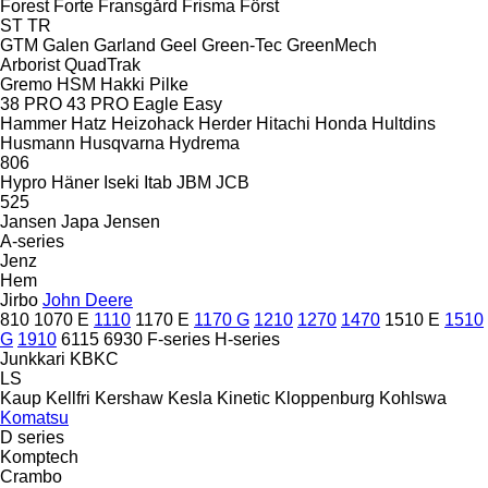
Forest
Forte
Fransgård
Frisma
Först
ST
TR
GTM
Galen
Garland
Geel
Green-Tec
GreenMech
Arborist
QuadTrak
Gremo
HSM
Hakki Pilke
38 PRO
43 PRO
Eagle
Easy
Hammer
Hatz
Heizohack
Herder
Hitachi
Honda
Hultdins
Husmann
Husqvarna
Hydrema
806
Hypro
Häner
Iseki
Itab
JBM
JCB
525
Jansen
Japa
Jensen
A-series
Jenz
Hem
Jirbo
John Deere
810
1070 E
1110
1170 E
1170 G
1210
1270
1470
1510 E
1510
G
1910
6115
6930
F-series
H-series
Junkkari
KBKC
LS
Kaup
Kellfri
Kershaw
Kesla
Kinetic
Kloppenburg
Kohlswa
Komatsu
D series
Komptech
Crambo