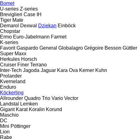
Bomet
U-series
Z-series
Breviglieri
Case IH
Tiger Mate
Demarol
Dexwal
Dziekan
Einböck
Chopstar
Ermo
Euro-Jabelmann
Farmet
K-series
Favorit
Gaspardo
General
Globalagro
Grégoire Besson
Güttler
Super Maxx
Herkules
Horsch
Cruiser
Finer
Terrano
Inter-Tech
Jagoda
Jaguar
Kara Ova
Kerner
Kuhn
Prolander
Kverneland
Enduro
Köckerling
Allrounder
Quadro
Trio
Vario
Vector
Landstal
Lemken
Gigant
Karat
Koralin
Korund
Maschio
DC
Mini
Pöttinger
Lion
Rabe