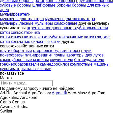
дисковые бороны
ротационные бороны
пружинные бороны
зубовые бороны
шлейфовые бороны
бороны для конных
арен
мульчирователи
мульчеры для трактора
мульчеры для экскаватора
мульчеры лесные
мульчеры самоходные
другие мульчеры
культиваторы
агрегаты предпосевные
глубокорыхлители
катки сельхозтехника
катки-измельчители
катки зубчато-кольчатые
катки гладкие
катки кольчатые
силосные катки
другие
сельскохозяйственные катки
плуги оборотные
стерневые культиваторы
плуги
почвофрезы
планировщики почвы
аэраторы для лугов
камнеуборочные машины
окучиватели
ботвоудалители
гребнеобразователи
камнедробилки
компостные машины
культиваторы пальчиковые
показать все
Марка
По данному запросу ничего не найдено
Ad-Rol
Agristal
Agro-Factory
Agro-Lift
Agro-Masz
Agro-Tom
Agrokalina
Amazone
Cenio
Cenius
Awemak
Bednar
Swifter