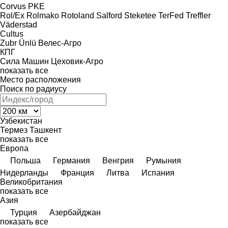
Corvus
PKE
Rol/Ex
Rolmako
Rotoland
Salford
Steketee
TerFed
Treffler
Väderstad
Cultus
Zubr
Ünlü
Велес-Агро
КПГ
Сила Машин
Цеховик-Агро
показать все
Место расположения
Поиск по радиусу
Узбекистан
Термез
Ташкент
показать все
Европа
Польша
Германия
Венгрия
Румыния
Нидерланды
Франция
Литва
Испания
Великобритания
показать все
Азия
Турция
Азербайджан
показать все