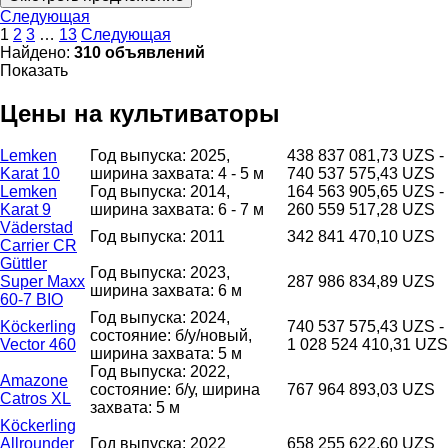
Следующая
1
2
3
…
13
Следующая
Найдено:
310 объявлений
Показать
Цены на культиваторы
Lemken
Год выпуска: 2025,
438 837 081,73 UZS -
Karat 10
ширина захвата: 4 - 5 м
740 537 575,43 UZS
Lemken
Год выпуска: 2014,
164 563 905,65 UZS -
Karat 9
ширина захвата: 6 - 7 м
260 559 517,28 UZS
Väderstad
Год выпуска: 2011
342 841 470,10 UZS
Carrier CR
Güttler
Год выпуска: 2023,
Super Maxx
287 986 834,89 UZS
ширина захвата: 6 м
60-7 BIO
Год выпуска: 2024,
Köckerling
740 537 575,43 UZS -
состояние: б/у/новый,
Vector 460
1 028 524 410,31 UZS
ширина захвата: 5 м
Год выпуска: 2022,
Amazone
состояние: б/у, ширина
767 964 893,03 UZS
Catros XL
захвата: 5 м
Köckerling
Allrounder
Год выпуска: 2022
658 255 622,60 UZS