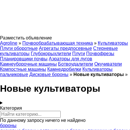
Разместить объявление
Agroline
»
Почвообрабатывающая техника
»
Культиваторы
Плуги оборотные
Агрегаты предпосевные
Стерневые
культиваторы
Глубокорыхлители
Плуги
Почвофрезы
Планировщики почвы
Аэраторы для лугов
Камнеуборочные машины
Ботвоудалители
Окучиватели
Компостные машины
Камнедробилки
Культиваторы
пальчиковые
Дисковые бороны
»
Новые культиваторы
»
Новые культиваторы
Категория
По данному запросу ничего не найдено
бороны