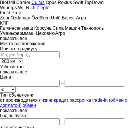
BioDrill
Carrier
Cultus
Opus
Rexius
Swift
TopDown
Wibergs
Wil-Rich
Ziegler
Field Profi
Zubr
Özduman
Özdöken
Ünlü
Велес-Агро
КПГ
Гатчинсельмаш
Корсунь
Сила Машин
Технополь
Уманьферммаш
Цеховик-Агро
показать все
Место расположения
Поиск по радиусу
Узбекистан
показать все
Цена
–
Тип объявления
от производителя
лизинг
кредит
рассрочка
trade-in (обмен с
доплатой)
обмен
показать все
Год выпуска
–
Характеристики