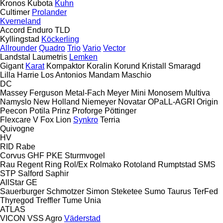
Kronos
Kubota
Kuhn
Cultimer
Prolander
Kverneland
Accord
Enduro
TLD
Kyllingstad
Köckerling
Allrounder
Quadro
Trio
Vario
Vector
Landstal
Laumetris
Lemken
Gigant
Karat
Kompaktor
Koralin
Korund
Kristall
Smaragd
Lilla Harrie
Los Antonios
Mandam
Maschio
DC
Massey Ferguson
Metal-Fach
Meyer
Mini
Monosem
Multiva
Namyslo
New Holland
Niemeyer
Novatar
OPaLL-AGRI
Origin
Peecon
Potila
Prinz
Proforge
Pöttinger
Flexcare V
Fox
Lion
Synkro
Terria
Quivogne
HV
RID
Rabe
Corvus
GHF
PKE
Sturmvogel
Rau
Regent
Ring
Rol/Ex
Rolmako
Rotoland
Rumptstad
SMS
STP
Salford
Saphir
AllStar
GE
Sauerburger
Schmotzer
Simon
Steketee
Sumo
Taurus
TerFed
Thyregod
Treffler
Tume
Unia
ATLAS
VICON
VSS Agro
Väderstad