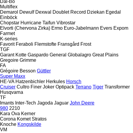
Dal-Bo
Multiflex
Demarol
Dewulf
Dexwal
Doublet Record
Dziekan
Egedal
Einböck
Chopstar
Hurricane
Taifun
Vibrostar
Elvorti (Chervona Zirka)
Ermo
Euro-Jabelmann
Evers
Expom
Farmet
K-series
Favorit
Feraboli
Flemstofte
Fransgård
Frost
TGF
Garant Kotte
Gaspardo
General
Globalagro
Great Plains
Gregoire
Grimme
FA
Grégoire Besson
Güttler
Super Maxx
HE-VA
Hatzenbichler
Herkules
Horsch
Cruiser
Cultro
Finer
Joker
Optipack
Terrano
Tiger
Transformer
Husqvarna
TF
Imants
Inter-Tech
Jagoda
Jaguar
John Deere
980
2210
Kara Ova
Kerner
Corona
Komet
Stratos
Knoche
Kongskilde
VM