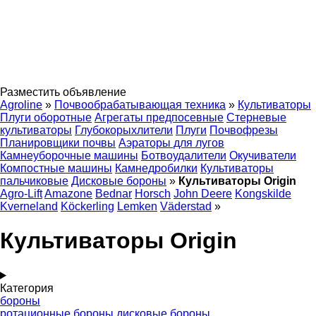
Разместить объявление
Agroline
»
Почвообрабатывающая техника
»
Культиваторы
Плуги оборотные
Агрегаты предпосевные
Стерневые
культиваторы
Глубокорыхлители
Плуги
Почвофрезы
Планировщики почвы
Аэраторы для лугов
Камнеуборочные машины
Ботвоудалители
Окучиватели
Компостные машины
Камнедробилки
Культиваторы
пальчиковые
Дисковые бороны
»
Культиваторы Origin
Agro-Lift
Amazone
Bednar
Horsch
John Deere
Kongskilde
Kverneland
Köckerling
Lemken
Väderstad
»
Культиваторы Origin
Категория
бороны
ротационные бороны
дисковые бороны