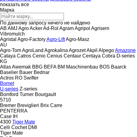
показать все
Марка
По данному запросу ничего не найдено
AB
AMJ Agro
Acker
Ad-Rol
Agram
Agripol
Agrisem
Vibromulch
Agristal
Agro-Factory
Agro-Lift
Agro-Masz
AU
Agro-Tom
AgroLand
Agrokalina
Agrozet
Akpil
Alpego
Amazone
Cataya
Catros
Cenio
Cenius
Centaur
Centaya
Cobra
D-series
KG
Atlas
Awemak
BBG
BEFA
BM Maschinenbau
BOS
Baarck
Baselier
Bauer
Bednar
Actros RO
Swifter
Bomet
U-series
Z-series
Bomford Turner
Bourgault
5710
Bremer
Breviglieri
Brix
Carre
PENTERRA
Case IH
4300
Tiger Mate
Celli
Cochet
DMI
Tiger Mate