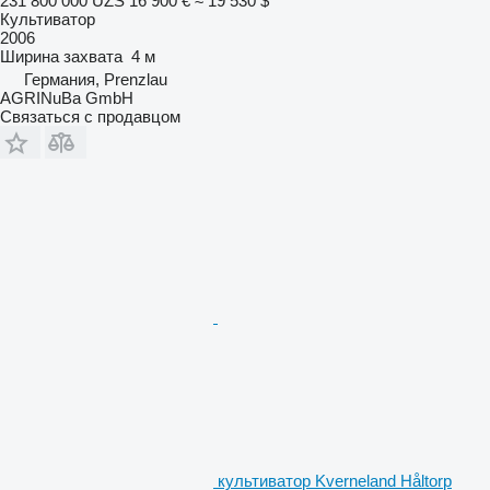
231 800 000 UZS
16 900 €
≈ 19 530 $
Культиватор
2006
Ширина захвата
4 м
Германия, Prenzlau
AGRINuBa GmbH
Связаться с продавцом
культиватор Kverneland Håltorp