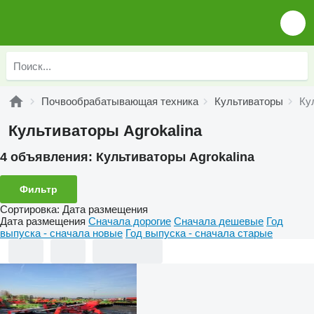
Почвообрабатывающая техника
Культиваторы
Ку
Культиваторы Agrokalina
4 объявления:
Культиваторы Agrokalina
Фильтр
Сортировка
:
Дата размещения
Дата размещения
Сначала дорогие
Сначала дешевые
Год
выпуска - сначала новые
Год выпуска - сначала старые