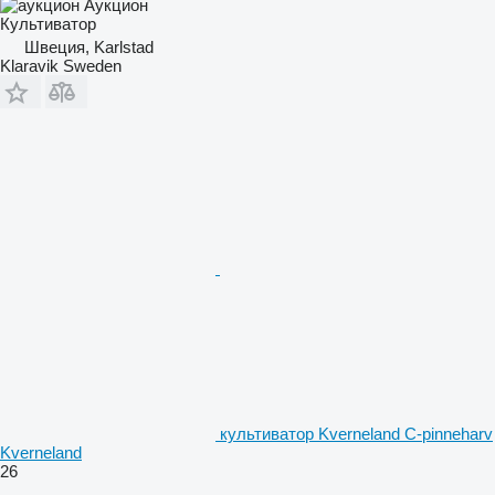
Аукцион
Культиватор
Швеция, Karlstad
Klaravik Sweden
культиватор Kverneland C-pinneharv
Kverneland
26