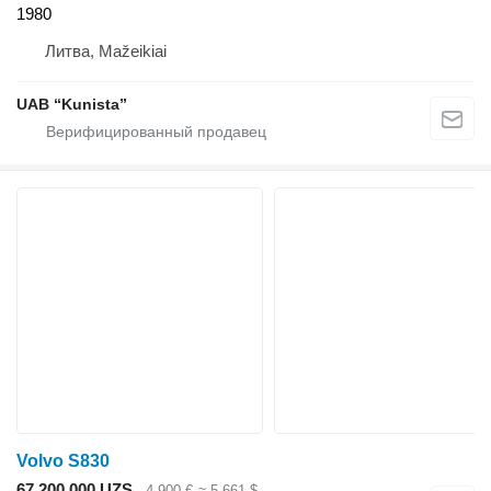
1980
Литва, Mažeikiai
UAB “Kunista”
Volvo S830
67 200 000 UZS
4 900 €
≈ 5 661 $