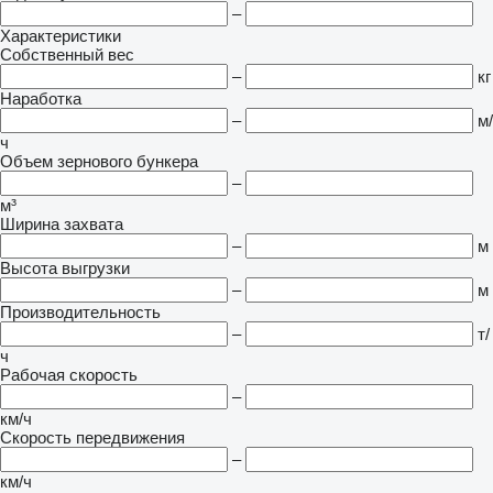
–
Характеристики
Собственный вес
–
кг
Наработка
–
м/
ч
Объем зернового бункера
–
м³
Ширина захвата
–
м
Высота выгрузки
–
м
Производительность
–
т/
ч
Рабочая скорость
–
км/ч
Скорость передвижения
–
км/ч