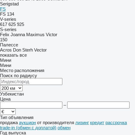
Serigstad
FS
FS 134
V-series
617
625
925
S-series
Felix
Joanna
Maximus
Victor
150
Палессе
Acros
Don
Sterh
Vector
показать все
Мини
Мини
Место расположения
Поиск по радиусу
Узбекистан
Цена
–
Тип объявления
продажа
аукцион
от производителя
лизинг
кредит
рассрочка
trade-in (обмен с доплатой)
обмен
Год выпуска