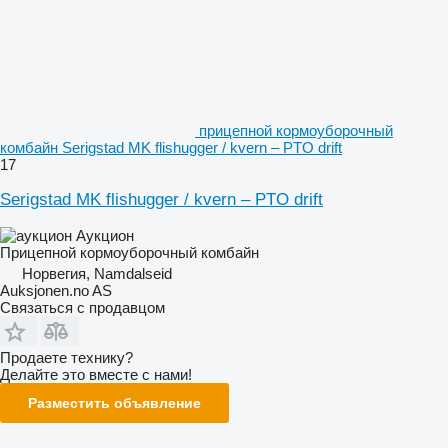
прицепной кормоуборочный
комбайн Serigstad MK flishugger / kvern – PTO drift
17
Serigstad MK flishugger / kvern – PTO drift
Аукцион
Прицепной кормоуборочный комбайн
Норвегия, Namdalseid
Auksjonen.no AS
Связаться с продавцом
Продаете технику?
Делайте это вместе с нами!
Разместить объявление