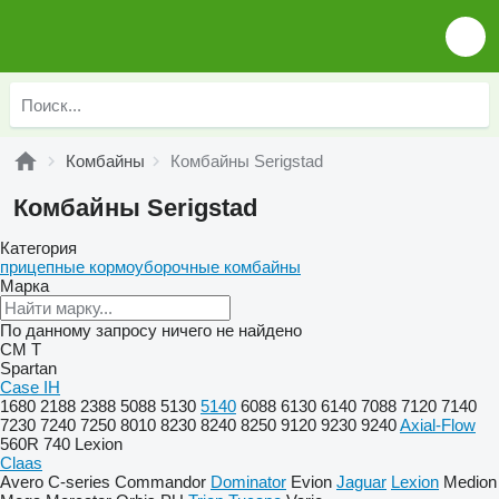
Комбайны
Комбайны Serigstad
Комбайны Serigstad
Категория
прицепные кормоуборочные комбайны
Марка
По данному запросу ничего не найдено
CM
T
Spartan
Case IH
1680
2188
2388
5088
5130
5140
6088
6130
6140
7088
7120
7140
7230
7240
7250
8010
8230
8240
8250
9120
9230
9240
Axial-Flow
560R
740
Lexion
Claas
Avero
C-series
Commandor
Dominator
Evion
Jaguar
Lexion
Medion