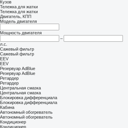
Кузов
Тележка для жатки
Тележка для жатки
Двигатель, КПП
Модель двигателя
Мощность двигателя
–
л.с.
Сажевый фильтр
Сажевый фильтр
EEV
EEV
Резервуар AdBlue
Резервуар AdBlue
Ретардер
Ретардер
Центральная смазка
Центральная смазка
Блокировка дифференциала
Блокировка дифференциала
Кабина
Автономный обогреватель
Автономный обогреватель
Кондиционер
Кондиционер