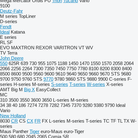
Mega
Mercator
Orbis
PU
Trion
Tucano
Vario
9100
Deutz-Fahr
M series
TopLiner
D-series
Fendt
Ideal
Katana
E series
RL
SF
EVO
MAXTRON
REXOR
VARITRON
VT
WV
TV
Terra
John Deere
550
625R
639
730
955
1075
1188
1450
1470
1550
1570
2058
2064
2066
2256
2264
7300
7350
7450
7750
7780
8100
8200
8300
8400
8500
8600
9500
9560
9600
9610
9640
9650
9660
9670 STS
9680
9700
9750
9760 STS
9770
9780
9860 STS
9880
9900
C-series
F-
series
H-series
M-series
S-series
T-series
W-series
X-series
AMT
Big M
Big X
EasyCollect
MC
310
3500
3550
3600
3650
L-series
M-series
34
38
40
186
7274
7278
7282
7345
7370
9280
9380
9790
Ideal
Vario
New Holland
8030
CR
CS
CX
FR
FX
L-series
M-series
T-series
TC
TF
TL
TX
W-
series
Maus
Panther
Tiger
euro-Maus
euro-Tiger
500
580
680
2045
2065
Comia
SR