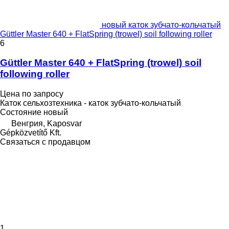
новый каток зубчато-кольчатый
Güttler Master 640 + FlatSpring (trowel) soil following roller
6
Güttler Master 640 + FlatSpring (trowel) soil
following roller
Цена по запросу
Каток сельхозтехника - каток зубчато-кольчатый
Состояние
новый
Венгрия, Kaposvar
Gépközvetítő Kft.
Связаться с продавцом
1