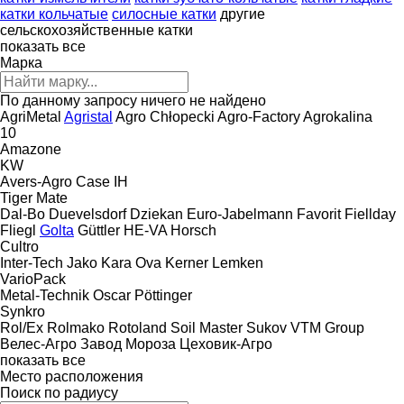
катки кольчатые
силосные катки
другие
сельскохозяйственные катки
показать все
Марка
По данному запросу ничего не найдено
AgriMetal
Agristal
Agro Chłopecki
Agro-Factory
Agrokalina
10
Amazone
KW
Avers-Agro
Case IH
Tiger Mate
Dal-Bo
Duevelsdorf
Dziekan
Euro-Jabelmann
Favorit
Fiellday
Fliegl
Golta
Güttler
HE-VA
Horsch
Cultro
Inter-Tech
Jako
Kara Ova
Kerner
Lemken
VarioPack
Metal-Technik
Oscar
Pöttinger
Synkro
Rol/Ex
Rolmako
Rotoland
Soil Master
Sukov
VTM Group
Велес-Агро
Завод Мороза
Цеховик-Агро
показать все
Место расположения
Поиск по радиусу