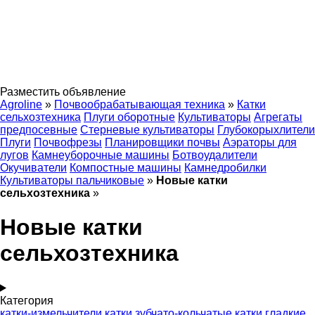
Разместить объявление
Agroline
»
Почвообрабатывающая техника
»
Катки
сельхозтехника
Плуги оборотные
Культиваторы
Агрегаты
предпосевные
Стерневые культиваторы
Глубокорыхлители
Плуги
Почвофрезы
Планировщики почвы
Аэраторы для
лугов
Камнеуборочные машины
Ботвоудалители
Окучиватели
Компостные машины
Камнедробилки
Культиваторы пальчиковые
»
Новые катки
сельхозтехника
»
Новые катки
сельхозтехника
Категория
катки-измельчители
катки зубчато-кольчатые
катки гладкие