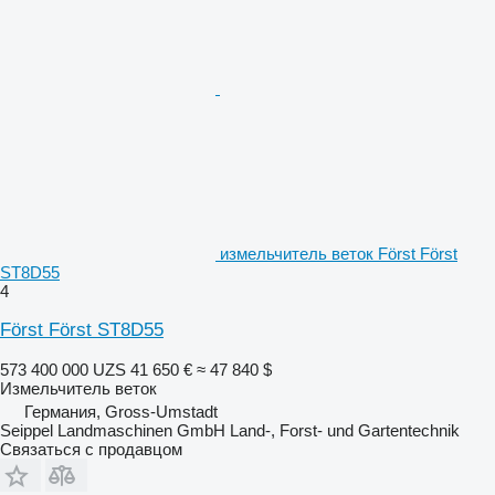
измельчитель веток Först Först
ST8D55
4
Först Först ST8D55
573 400 000 UZS
41 650 €
≈ 47 840 $
Измельчитель веток
Германия, Gross-Umstadt
Seippel Landmaschinen GmbH Land-, Forst- und Gartentechnik
Связаться с продавцом