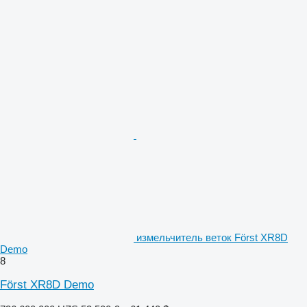
измельчитель веток Först XR8D
Demo
8
Först XR8D Demo