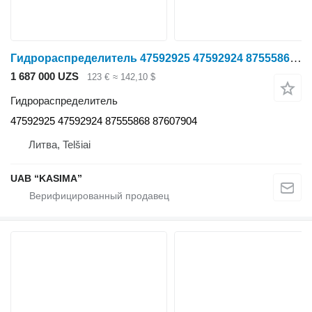
Гидрораспределитель 47592925 47592924 87555868 для трактора колесного Case IH Puma CVX 185
1 687 000 UZS
123 €
≈ 142,10 $
Гидрораспределитель
47592925 47592924 87555868 87607904
Литва, Telšiai
UAB “KASIMA”