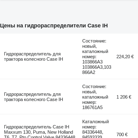
Цены на гидрораспределители Case IH
Состояние:
новый,
каталожный
Гидрораспределитель для
номер:
224,20 €
трактора колесного Case IH
103866A3
103866A3,103
866A2
Состояние:
новый,
Гидрораспределитель для
каталожный
1 206 €
трактора колесного Case IH
номер:
186761A5
Каталожный
Гидрораспределитель Case IH
номер:
Maxxum 130, Puma, New Holland
84336448,
700 €
T6, T7, Pto Control Valve 84336448
84593339,