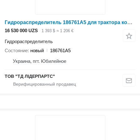
Гидрораспределитель 186761A5 для трактора колесного Case IH
16 530 000 UZS
1 393 $
≈ 1 206 €
Гидрораспределитель
Состояние
новый
186761A5
Украина, пгт. Юбилейное
ТОВ "ТД ЛІДЕРПАРТС"