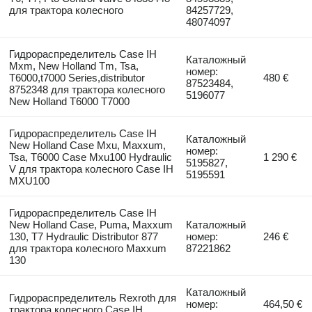
для трактора колесного
84257729,
48074097
Гидрораспределитель Case IH
Каталожный
Mxm, New Holland Tm, Tsa,
номер:
T6000,t7000 Series,distributor
480 €
87523484,
8752348 для трактора колесного
5196077
New Holland T6000 T7000
Гидрораспределитель Case IH
Каталожный
New Holland Case Mxu, Maxxum,
номер:
Tsa, T6000 Case Mxu100 Hydraulic
1 290 €
5195827,
V для трактора колесного Case IH
5195591
MXU100
Гидрораспределитель Case IH
New Holland Case, Puma, Maxxum
Каталожный
130, T7 Hydraulic Distributor 877
номер:
246 €
для трактора колесного Maxxum
87221862
130
Каталожный
Гидрораспределитель Rexroth для
номер:
464,50 €
трактора колесного Case IH