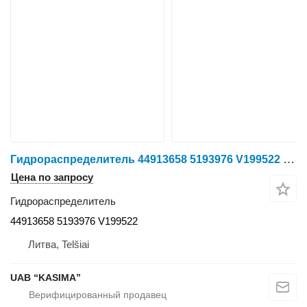
Гидрораспределитель 44913658 5193976 V199522 для трактора колесного Case IH Puma CVX 185
Цена по запросу
Гидрораспределитель
44913658 5193976 V199522
Литва, Telšiai
UAB “KASIMA”