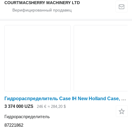
COURTMACSHERRY MACHINERY LTD
Гидрораспределитель Case IH New Holland Case, Puma, Maxxum 130, T7 Hydraulic Distributor 877 87221862 для трактора колесного Maxxum 130
3 374 000 UZS
246 €
≈ 284,20 $
Гидрораспределитель
87221862