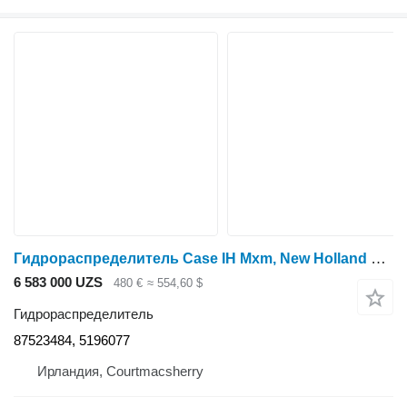
Гидрораспределитель Case IH Mxm, New Holland Tm, Tsa, T6000,t7000 Series,distributor 8752348 87523484 для трактора колесного New Holland T6000 T7000
6 583 000 UZS
480 €
≈ 554,60 $
Гидрораспределитель
87523484, 5196077
Ирландия, Courtmacsherry