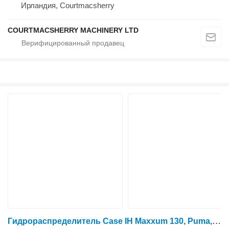
Ирландия, Courtmacsherry
COURTMACSHERRY MACHINERY LTD
Гидрораспределитель Case IH Maxxum 130, Puma, New Holland T6, T7, Pto Control Valve 84336448 для трактора колесного