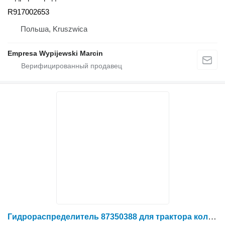
R917002653
Польша, Kruszwica
Empresa Wypijewski Marcin
Гидрораспределитель 87350388 для трактора колесного Case IH STEIGER 330 4WD