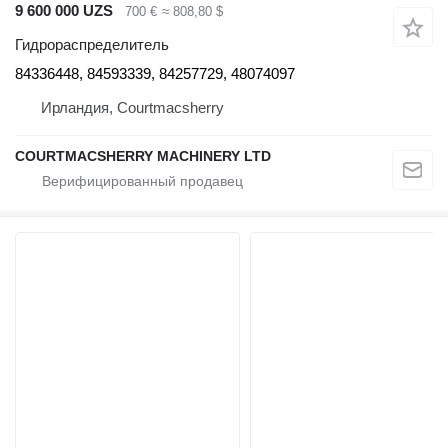
9 600 000 UZS
700 €
≈ 808,80 $
Гидрораспределитель
84336448, 84593339, 84257729, 48074097
Ирландия, Courtmacsherry
COURTMACSHERRY MACHINERY LTD