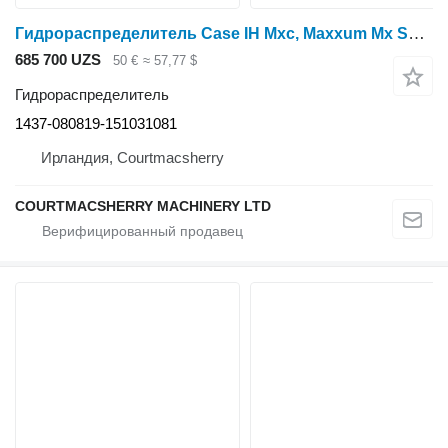
Гидрораспределитель Case IH Mxc, Maxxum Mx Series Mx110, Mx100, Mx120 Maxxum Hydraulic Valve 1437-080819-151031081 для трактора колесного
685 700 UZS
50 €
≈ 57,77 $
Гидрораспределитель
1437-080819-151031081
Ирландия, Courtmacsherry
COURTMACSHERRY MACHINERY LTD