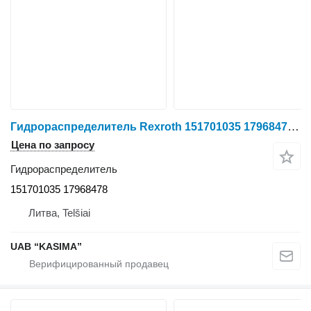
Гидрораспределитель Rexroth 151701035 17968478 для трактора колесного Case IH Puma CVX 185
Цена по запросу
Гидрораспределитель
151701035 17968478
Литва, Telšiai
UAB “KASIMA”