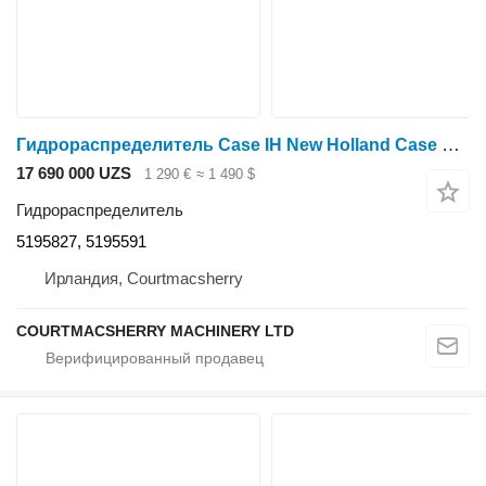
Гидрораспределитель Case IH New Holland Case Mxu, Maxxum, Tsa, T6000 Case Mxu100 Hydraulic V 5195827, 5195591 для трактора колесного Case IH MXU100
17 690 000 UZS
1 290 €
≈ 1 490 $
Гидрораспределитель
5195827, 5195591
Ирландия, Courtmacsherry
COURTMACSHERRY MACHINERY LTD