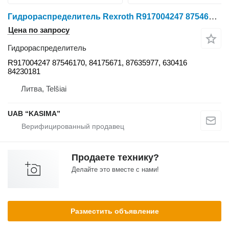
Гидрораспределитель Rexroth R917004247 87546170 для трактора колесного Case IH Puma CVX 185
Цена по запросу
Гидрораспределитель
R917004247 87546170, 84175671, 87635977, 630416
84230181
Литва, Telšiai
UAB “KASIMA”
Продаете технику?
Делайте это вместе с нами!
Разместить объявление