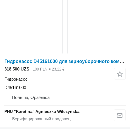
Гидронасос D45161000 для зерноуборочного комбайна Massey Ferguson Massey Fergusson MF 30
318 500 UZS
100 PLN
≈ 23,22 €
Гидронасос
D45161000
Польша, Opalenica
PHU "Karetina" Agnieszka Wilczyńska