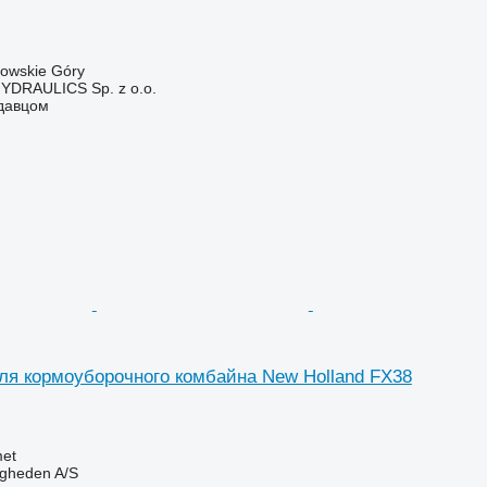
owskie Góry
DRAULICS Sp. z o.o.
одавцом
ля кормоуборочного комбайна New Holland FX38
et
ingheden A/S