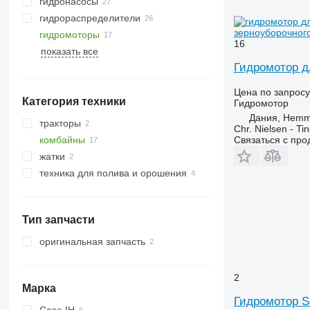
гидронасосы
гидрораспределители
зерноуборочного
гидромоторы
16
показать все
Гидромотор д
Цена по запросу
Категория техники
Гидромотор
Дания, Hemm
тракторы
Chr. Nielsen - T
Связаться с пр
комбайны
тракторы колесные
жатки
зерноуборочные комбайны
техника для полива и орошения
кормоуборочные комбайны
жатки зерновые
дождевальные машины
Тип запчасти
оригинальная запчасть
2
Марка
Гидромотор S