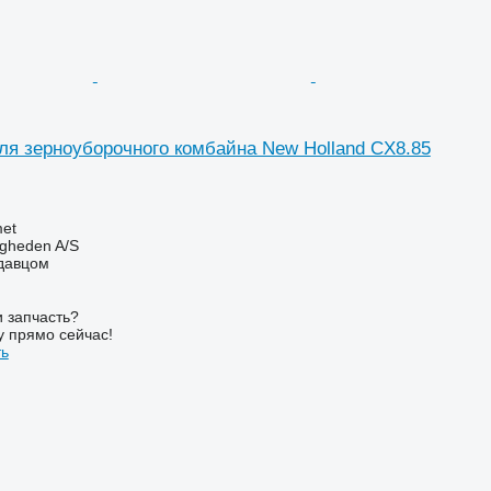
ля зерноуборочного комбайна New Holland CX8.85
et
ingheden A/S
одавцом
 запчасть?
у прямо сейчас!
ть