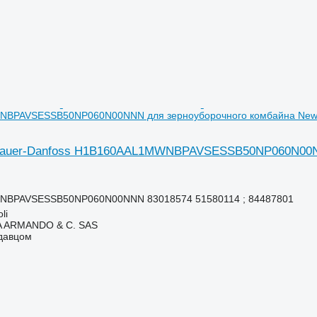
BPAVSESSB50NP060N00NNN для зерноуборочного комбайна New 
Sauer-Danfoss H1B160AAL1MWNBPAVSESSB50NP060N00NNN
BPAVSESSB50NP060N00NNN 83018574 51580114 ; 84487801
li
TA ARMANDO & C. SAS
одавцом