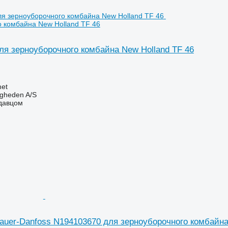
 комбайна New Holland TF 46
ля зерноуборочного комбайна New Holland TF 46
et
ingheden A/S
одавцом
auer-Danfoss N194103670 для зерноуборочного комбайна