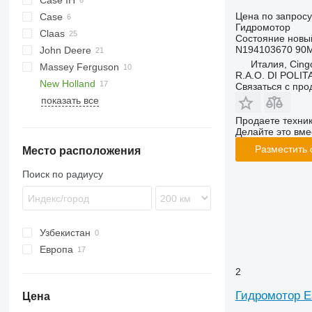
Case IH
Цена по запросу
Case
5088
Гидромотор
Claas
5130
Состояние
новы
N194103670 9
John Deere
5140
Commandor
D-series
Италия, Cingo
Massey Ferguson
6088
Dominator
550
Big X
R.A.O. DI POLI
New Holland
6130
Jaguar
630F
30
Связаться с пр
показать все
6140
Lexion
2054
34
CR
7088
7250
38
CX
CR9090
Продаете техни
Делайте это вме
7120
7350
40
FX
CX 8
Разместить
Место расположения
7140
9500
7274
TF
CX8090
FX 38
7230
9570
9280
TX
FX 60
Поиск по радиусу
8010
9600
FX 375
TX36
9670 STS
TX68
9780
Узбекистан
S-series
Европа
T-series
Дания
2
Италия
Гидромотор E
Цена
Польша