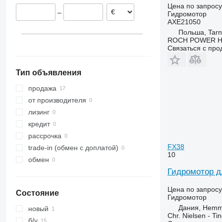
Цена по запросу
–
Гидромотор
AXE21050
Польша, Tarn
ROCH POWER HY
Связаться с пр
Тип объявления
продажа
от производителя
лизинг
кредит
рассрочка
FX38
trade-in (обмен с доплатой)
10
обмен
Гидромотор д
Цена по запросу
Состояние
Гидромотор
Дания, Hemm
новый
Chr. Nielsen - T
б/у