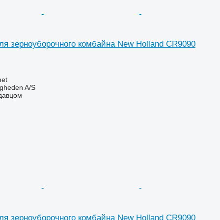
ля зерноуборочного комбайна New Holland CR9090
et
ingheden A/S
одавцом
ля зерноуборочного комбайна New Holland CR9090