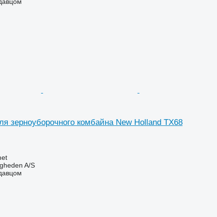
одавцом
ля зерноуборочного комбайна New Holland TX68
et
ingheden A/S
одавцом