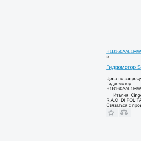
H1B160AAL1MWN
5
Гидромотор 
Цена по запросу
Гидромотор
H1B160AAL1MWN
Италия, Cingo
R.A.O. DI POLI
Связаться с пр