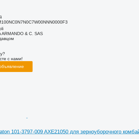
й
0M100NC0N7N0C7W00NNN0000F3
li
TA ARMANDO & C. SAS
одавцом
ку?
сте с нами!
 объявление
aton 101-3797-009 AXE21050 для зерноуборочного комба