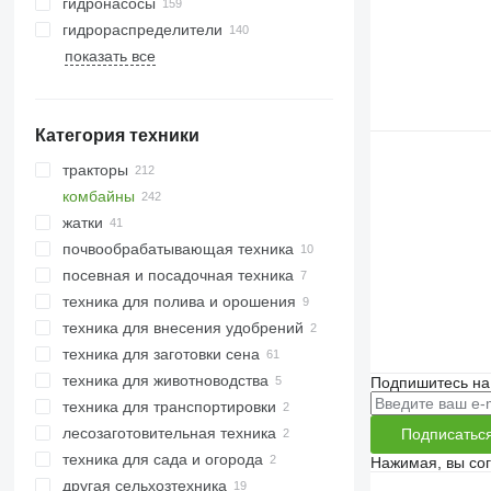
гидронасосы
гидрораспределители
показать все
Категория техники
тракторы
комбайны
минитракторы
жатки
тракторы колесные
зерноуборочные комбайны
почвообрабатывающая техника
кормоуборочные комбайны
жатки зерновые
посевная и посадочная техника
жатки кукурузные
бороны
техника для полива и орошения
жатки роторные
культиваторы
техника для внесения удобрений
плуги
техника для заготовки сена
разбрасыватели жидких
удобрений
техника для животноводства
косилки
Подпишитесь на
техника для транспортировки
самозагружающиеся прицепы
техника для животноводства
лесозаготовительная техника
сельскохозяйственные погрузчики
кормосмесители
Подписатьс
техника для сада и огорода
харвестеры
самоходные смесители-
Нажимая, вы со
сеноворошители
кормораздатчики
другая сельхозтехника
тракторы газонокосилки