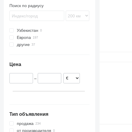
T-series
TX
Поиск по радиусу
Узбекистан
Европа
другие
Дания
Польша
Украина
Румыния
Цена
–
Тип объявления
продажа
от производителя