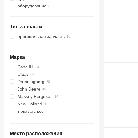
оборудование
Тип запчасти
оригинальная запчасть
Марка
Case IH
Claas
2388
Dronningborg
8010
Dominator
M series
John Deere
STX
Lexion
D-series
806
Massey Ferguson
Mega
965
Big X
3650
New Holland
Mercator
2066
34
показать все
4040
40
CR
9500
50
CX
9780
7274
FX
Место расположения
S-series
7278
TF