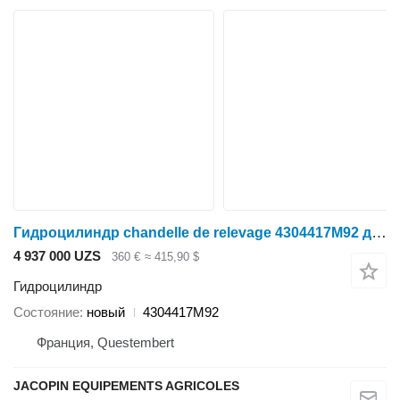
Гидроцилиндр chandelle de relevage 4304417M92 для трактора колесного Massey Ferguson 6400 7400 7600
4 937 000 UZS
360 €
≈ 415,90 $
Гидроцилиндр
Состояние
новый
4304417M92
Франция, Questembert
JACOPIN EQUIPEMENTS AGRICOLES