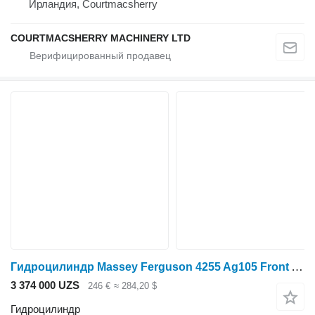
Ирландия, Courtmacsherry
COURTMACSHERRY MACHINERY LTD
Гидроцилиндр Massey Ferguson 4255 Ag105 Front Axle Steering Cylinder 3429989m91 3429989M91 для трактора колесного
3 374 000 UZS
246 €
≈ 284,20 $
Гидроцилиндр