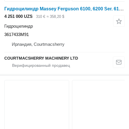
Гидроцилиндр Massey Ferguson 6100, 6200 Ser. 6160 Hydraulic Lift Assistor Cylinder 3617433m91 3617433M91 для трактора колесного
4 251 000 UZS
310 €
≈ 358,20 $
Гидроцилиндр
3617433M91
Ирландия, Courtmacsherry
COURTMACSHERRY MACHINERY LTD