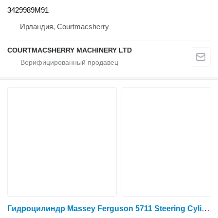
3429989M91
Ирландия, Courtmacsherry
COURTMACSHERRY MACHINERY LTD
Гидроцилиндр Massey Ferguson 5711 Steering Cylinder Ram 725/546, 7252460505, 725.24.605.05 для трактора колесного