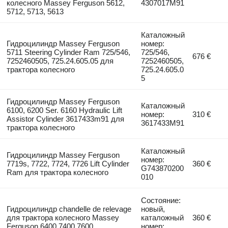
колесного Massey Ferguson 5612,
4307017M91
5712, 5713, 5613
Каталожный
Гидроцилиндр Massey Ferguson
номер:
5711 Steering Cylinder Ram 725/546,
725/546,
676 €
7252460505, 725.24.605.05 для
7252460505,
трактора колесного
725.24.605.0
5
Гидроцилиндр Massey Ferguson
Каталожный
6100, 6200 Ser. 6160 Hydraulic Lift
номер:
310 €
Assistor Cylinder 3617433m91 для
3617433M91
трактора колесного
Каталожный
Гидроцилиндр Massey Ferguson
номер:
7719s, 7722, 7724, 7726 Lift Cylinder
360 €
G743870200
Ram для трактора колесного
010
Состояние:
Гидроцилиндр chandelle de relevage
новый,
для трактора колесного Massey
каталожный
360 €
Ferguson 6400 7400 7600
номер: