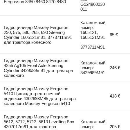
Fergusson 8450 8460 8470 8480
G924860030
011
Каталожный
Гидроцилиндр Massey Ferguson
номер:
290, 575, 590, 265, 690 Steering
1605121,
65 €
Cylinder 1605121m91, 3773711m91
1605121M91
для трактора колесного
,
3773711M91
Гидроцилиндр Massey Ferguson
Каталожный
4255 Ag105 Front Axle Steering
номер:
246 €
Cylinder 3429989m91 для трактора
3429989M91
колесного
Гидроцилиндр Massey Ferguson
5410 Цилиндр трехточечной
418 €
подвески 4302693M95 для трактора
колесного Massey Ferguson 5410
Гидроцилиндр Massey Ferguson
5612, 5712, 5713, 5613 Levelling Box
Каталожный
4307017m91 для трактора
номер:
205 €