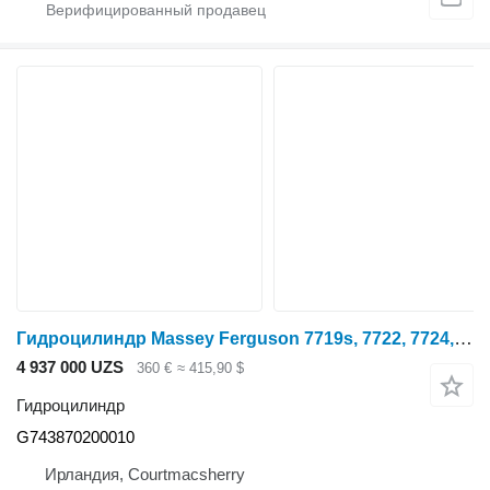
Гидроцилиндр Massey Ferguson 7719s, 7722, 7724, 7726 Lift Cylinder Ram G743870200010 для трактора колесного
4 937 000 UZS
360 €
≈ 415,90 $
Гидроцилиндр
G743870200010
Ирландия, Courtmacsherry