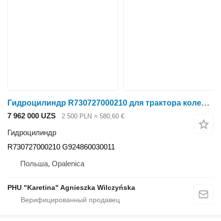
Гидроцилиндр R730727000210 для трактора колесного Massey Ferguson Massey Fergusson 8450 8460 8470 8480
7 962 000 UZS
2 500 PLN
≈ 580,60 €
Гидроцилиндр
R730727000210 G924860030011
Польша, Opalenica
PHU "Karetina" Agnieszka Wilczyńska