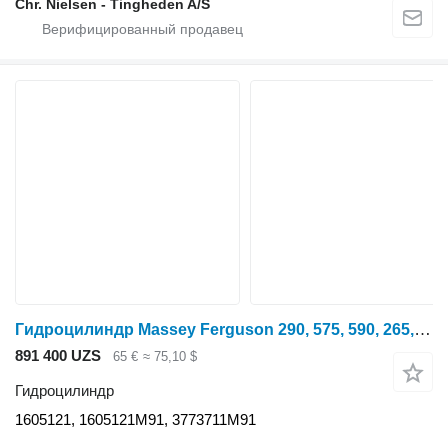
Chr. Nielsen - Tingheden A/S
Гидроцилиндр Massey Ferguson 290, 575, 590, 265, 690 Steering Cylinder 1605121m91, 3773711m91 для трактора колесного
891 400 UZS
65 €
≈ 75,10 $
Гидроцилиндр
1605121, 1605121M91, 3773711M91