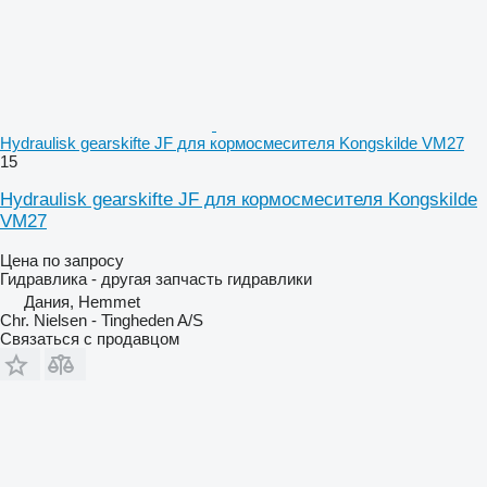
Hydraulisk gearskifte JF для кормосмесителя Kongskilde VM27
15
Hydraulisk gearskifte JF для кормосмесителя Kongskilde
VM27
Цена по запросу
Гидравлика - другая запчасть гидравлики
Дания, Hemmet
Chr. Nielsen - Tingheden A/S
Связаться с продавцом