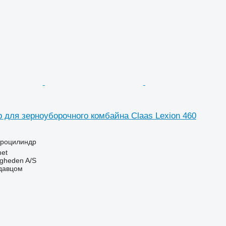
 для зерноуборочного комбайна Claas Lexion 460
дроцилиндр
et
ingheden A/S
одавцом