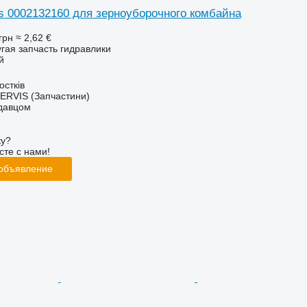
s 0002132160 для зерноуборочного комбайна
грн
≈ 2,62 €
угая запчасть гидравлики
й
остків
RVIS (Запчастини)
одавцом
ку?
сте с нами!
 объявление