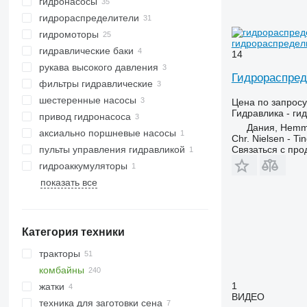
гидронасосы
гидрораспределители
гидромоторы
гидрораспредели
гидравлические баки
14
рукава высокого давления
Гидрораспред
фильтры гидравлические
шестеренные насосы
Цена по запросу
Гидравлика - ги
привод гидронасоса
Дания, Hemm
аксиально поршневые насосы
Chr. Nielsen - T
Связаться с пр
пульты управления гидравликой
гидроаккумуляторы
показать все
Категория техники
тракторы
комбайны
тракторы колесные
1
жатки
зерноуборочные комбайны
ВИДЕО
техника для заготовки сена
кормоуборочные комбайны
жатки зерновые