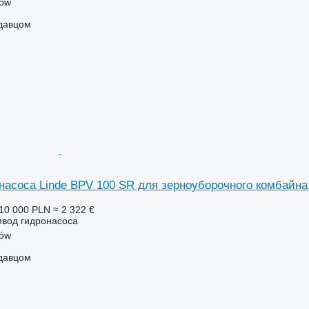
lów
одавцом
насоса Linde BPV 100 SR для зерноуборочного комбайна 
10 000 PLN
≈ 2 322 €
ивод гидронасоса
lów
одавцом