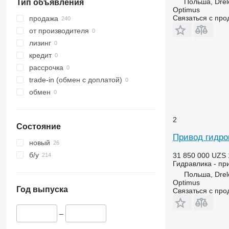
Польша, Dre
Тип объявления
Optimus
Связаться с пр
продажа
от производителя
лизинг
кредит
рассрочка
trade-in (обмен с доплатой)
обмен
2
Состояние
Привод гидро
новый
б/у
31 850 000 UZS
Гидравлика - пр
Польша, Dre
Optimus
Год выпуска
Связаться с пр
–