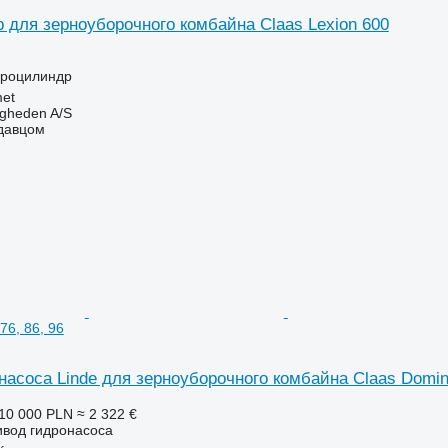
 для зерноуборочного комбайна Claas Lexion 600
дроцилиндр
et
ingheden A/S
одавцом
76, 86, 96
асоса Linde для зерноуборочного комбайна Claas Domina
10 000 PLN
≈ 2 322 €
ивод гидронасоса