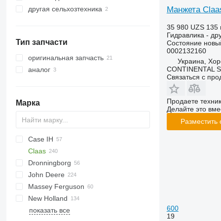
Манжета Claa
другая сельхозтехника
жатки кукурузные
сельскохозяйственные погрузчики
жатки роторные
35 980 UZS
135 
Гидравлика - др
Тип запчасти
Состояние
новы
0002132160
оригинальная запчасть
Украина, Хор
CONTINENTAL SE
аналог
Связаться с пр
Продаете техни
Марка
Делайте это вме
Разместить
Case IH
Claas
1460
Dronningborg
1660
Commandor
M series
John Deere
1680
Dominator
D-series
Terra
806
Massey Ferguson
2388
Jaguar
807
550
Big X
3650
Dominator 76
New Holland
5088
Lexion
965
30
Dominator 80
Jaguar 820
600
показать все
5130
Mega
1450
34
CR
Dominator 88
Jaguar 900
Lexion 405
19