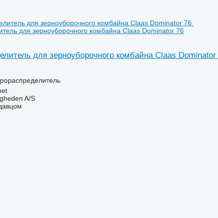
тель для зерноуборочного комбайна Claas Dominator 76
елитель для зерноуборочного комбайна Claas Dominator
дрораспределитель
et
ingheden A/S
одавцом