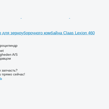
 для зерноуборочного комбайна Claas Lexion 460
дроцилиндр
et
ingheden A/S
одавцом
 запчасть?
у прямо сейчас!
ть