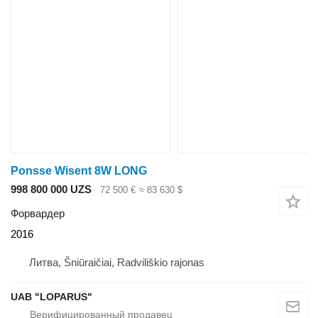
Ponsse Wisent 8W LONG
998 800 000 UZS
72 500 €
≈ 83 630 $
Форвардер
2016
Литва, Šniūraičiai, Radviliškio rajonas
UAB "LOPARUS"