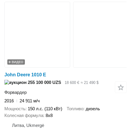
ВИДЕО
John Deere 1010 E
255 100 000 UZS
18 600 €
≈ 21 490 $
Форвардер
2016
24 911 м/ч
Мощность
150 л.с. (110 кВт)
Топливо
дизель
Колесная формула
8x8
Литва, Ukmergė