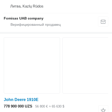
Литва, Kazlų Rūdos
Fomisas UAB company
John Deere 1910E
778 900 000 UZS
56 800 €
≈ 65 630 $