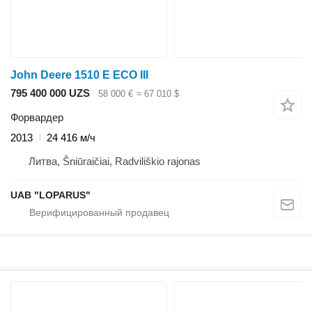
John Deere 1510 E ECO III
795 400 000 UZS
58 000 €
≈ 67 010 $
Форвардер
2013
24 416 м/ч
Литва, Šniūraičiai, Radviliškio rajonas
UAB "LOPARUS"