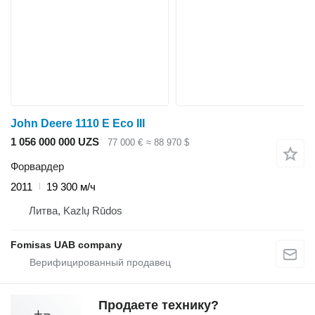
John Deere 1110 E Eco III
1 056 000 000 UZS
77 000 €
≈ 88 970 $
Форвардер
2011
19 300 м/ч
Литва, Kazlų Rūdos
Fomisas UAB company
Продаете технику?