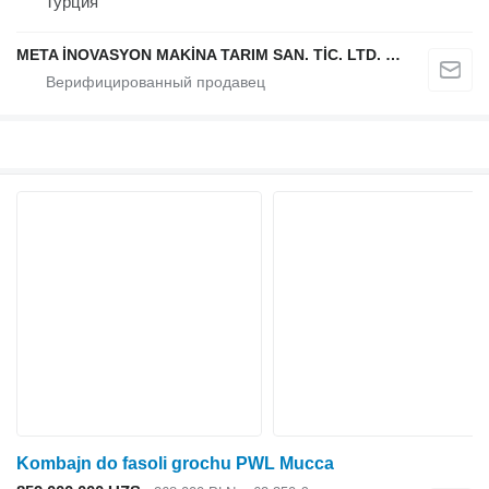
Турция
META İNOVASYON MAKİNA TARIM SAN. TİC. LTD. ŞTİ.
Kombajn do fasoli grochu PWL Mucca