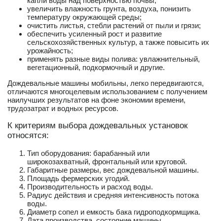
капли воды над поверхностью почвы;
увеличить влажность грунта, воздуха, понизить
температуру окружающей среды;
очистить листья, стебли растений от пыли и грязи;
обеспечить усиленный рост и развитие
сельскохозяйственных культур, а также повысить их
урожайность;
применять разные виды полива: увлажнительный,
вегетационный, подкормочный и другие.
Дождевальные машины мобильны, легко передвигаются,
отличаются многоцелевым использованием с получением
наилучших результатов на фоне экономии времени,
трудозатрат и водных ресурсов.
К критериям выбора дождевальных установок
относятся:
Тип оборудования: барабанный или
широкозахватный, фронтальный или круговой.
Габаритные размеры, вес дождевальной машины.
Площадь фермерских угодий.
Производительность и расход воды.
Радиус действия и средняя интенсивность потока
воды.
Диаметр сопел и емкость бака гидроподкормщика.
Дата производства, состояние машины.