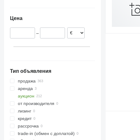
Великобритания
Дания
Цена
Германия
Испания
–
Бельгия
Швеция
Нидерланды
Норвегия
показать все
Тип объявления
продажа
аренда
аукцион
от производителя
лизинг
кредит
рассрочка
trade-in (обмен с доплатой)