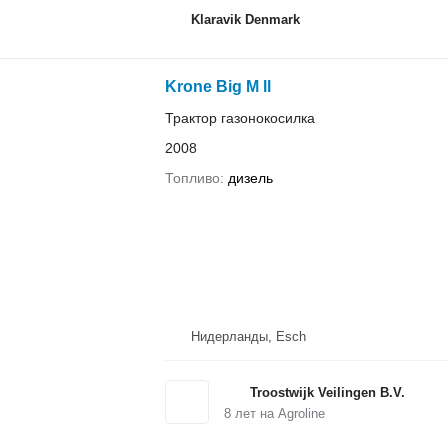
Klaravik Denmark
Krone Big M ll
Трактор газонокосилка
2008
Топливо
дизель
Нидерланды, Esch
Troostwijk Veilingen B.V.
8
лет на Agroline