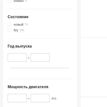
обмен
Состояние
новый
б/у
Год выпуска
–
Мощность двигателя
–
л.с.