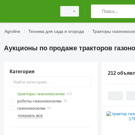
Agroline
Техника для сада и огорода
Тракторы газонокоси
Аукционы по продаже тракторов газон
Категория
212 объяв
тракторы газонокосилки
роботы-газонокосилки
газонокосилки
показать все
средства индивидуальной защиты
тачки
садовые сетки