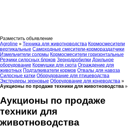
Разместить объявление
Agroline
»
Техника для животноводства
Кормосмесители
вертикальные
Самоходные смесители-кормораздатчики
Измельчители соломы
Кормосмесители горизонтальные
Резчики силосных блоков
Зернодробилки
Доильное
оборудование
Кормушки для скота
Ограждение для
животных
Подталкиватели кормов
Отвалы для навоза
Силосные катки
Оборудование для птицеводства
Экструдеры зерновые
Оборудование для коневодства
»
Аукционы по продаже техники для животноводства
»
Аукционы по продаже
техники для
животноводства