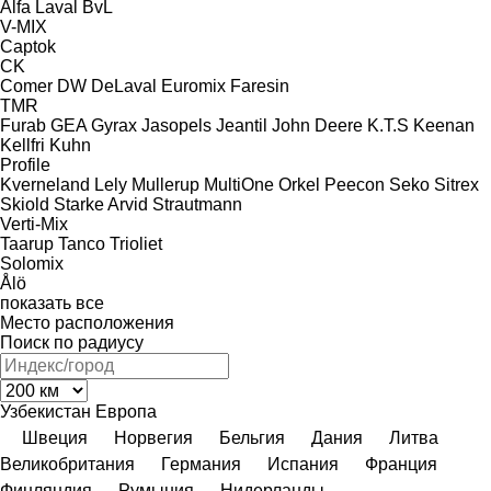
Alfa Laval
BvL
V-MIX
Captok
CK
Comer
DW
DeLaval
Euromix
Faresin
TMR
Furab
GEA
Gyrax
Jasopels
Jeantil
John Deere
K.T.S
Keenan
Kellfri
Kuhn
Profile
Kverneland
Lely
Mullerup
MultiOne
Orkel
Peecon
Seko
Sitrex
Skiold
Starke Arvid
Strautmann
Verti-Mix
Taarup
Tanco
Trioliet
Solomix
Ålö
показать все
Место расположения
Поиск по радиусу
Узбекистан
Европа
Швеция
Норвегия
Бельгия
Дания
Литва
Великобритания
Германия
Испания
Франция
Финляндия
Румыния
Нидерланды