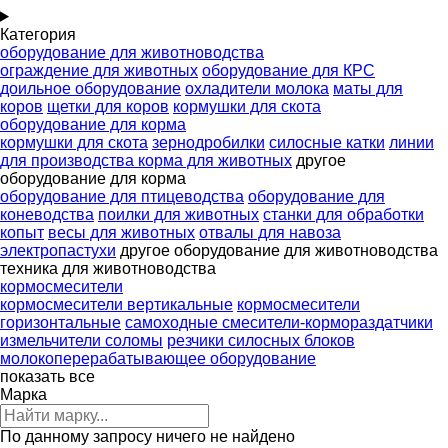
Категория
оборудование для животноводства
ограждение для животных
оборудование для КРС
доильное оборудование
охладители молока
маты для
коров
щетки для коров
кормушки для скота
оборудование для корма
кормушки для скота
зернодробилки
силосные катки
линии
для производства корма для животных
другое
оборудование для корма
оборудование для птицеводства
оборудование для
коневодства
поилки для животных
станки для обработки
копыт
весы для животных
отвалы для навоза
электропастухи
другое оборудование для животноводства
техника для животноводства
кормосмесители
кормосмесители вертикальные
кормосмесители
горизонтальные
самоходные смесители-кормораздатчики
измельчители соломы
резчики силосных блоков
молокоперерабатывающее оборудование
показать все
Марка
По данному запросу ничего не найдено