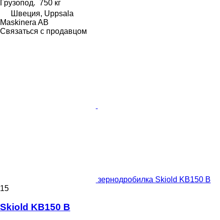
Грузопод.
750 кг
Швеция, Uppsala
Maskinera AB
Связаться с продавцом
зернодробилка Skiold KB150 B
15
Skiold KB150 B