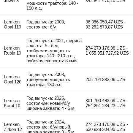
Juwel 8
342 841 470,10 UZS
мощность трактора: 140 -
150 л.с.
Lemken
Год выпуска: 2003,
86 396 050,47 UZS -
Opal 110
состояние: б/у
93 252 879,87 UZS
Год выпуска: 2021, ширина
захвата: 5 - 6 м,
Lemken
274 273 176,08 UZS -
требуемая мощность
Rubin 10
1 055 951 727,92 UZS
трактора: 140 - 210 л.с.,
рабочая скорость: 8 км/ч
Год выпуска: 2008,
Lemken
требуемая мощность
205 704 882,06 UZS
Opal 120
трактора: 130 л.с.
Год выпуска: 2025,
Lemken
301 700 493,69 UZS -
состояние: новый/б/у,
Karat 10
754 251 234,23 UZS
ширина захвата: 4 - 5 м
Год выпуска: 2024,
Lemken
274 273 176,08 UZS -
состояние: б/у/новый,
Zirkon 12
630 828 304,99 UZS
ширина захвата: 3 - 5 м