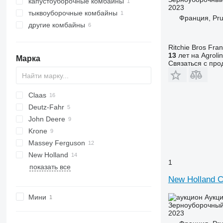
капустоуборочные комбайны
2023
тыквоуборочные комбайны
Франция, Pru
другие комбайны
Ritchie Bros Fra
13
лет на Agroli
Марка
Связаться с пр
Claas
T
1460
Deutz-Fahr
5140
Cosmos
John Deere
Dominator
M series
Ideal
RL
Krone
Jaguar
Katana
SF
1055
Massey Ferguson
Lexion
2058
AMT
New Holland
Mercator
2256
Big X
34
Vario
1
показать все
Trion
9680
38
CR
Tiger
500
S-series
New Holland 
S-series
7282
FR
euro-Tiger
T-series
9280
L-series
Мини
Аукц
W-series
9380
TF
Зерноуборочный
2023
TX