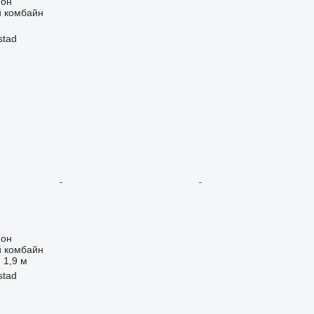
ион
 комбайн
stad
ион
 комбайн
1,9 м
stad