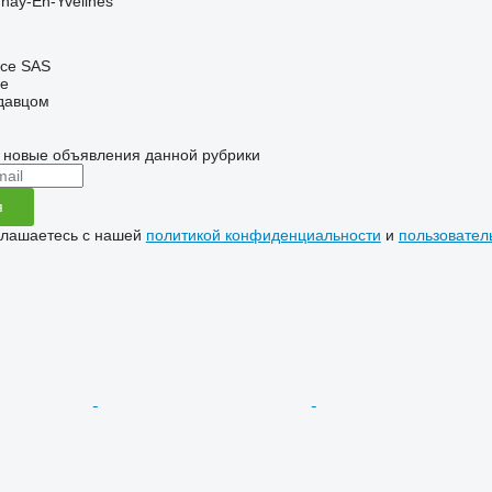
nay-En-Yvelines
nce SAS
ne
одавцом
 новые объявления данной рубрики
я
глашаетесь с нашей
политикой конфиденциальности
и
пользовател