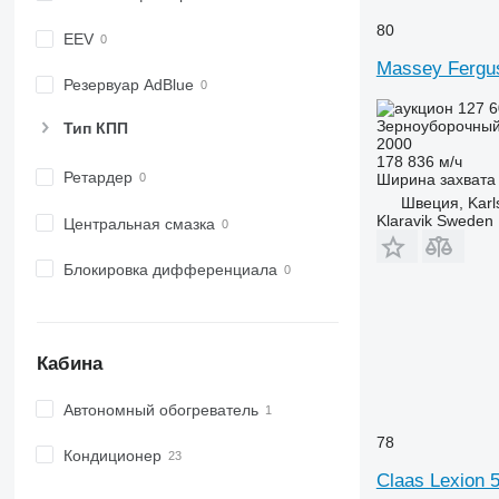
80
EEV
Massey Fergu
Резервуар AdBlue
127 6
Зерноуборочный
Тип КПП
2000
178 836 м/ч
Ретардер
Ширина захвата
Швеция, Karl
Klaravik Sweden
Центральная смазка
Блокировка дифференциала
Кабина
Автономный обогреватель
78
Кондиционер
Claas Lexion 