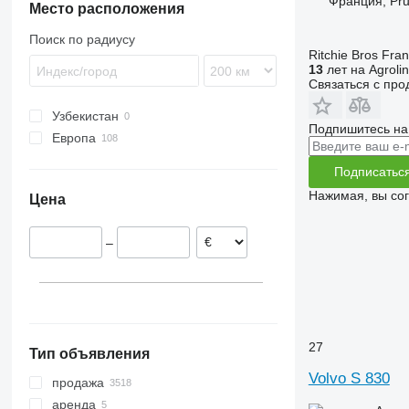
Франция, Pru
Место расположения
Поиск по радиусу
Ritchie Bros Fra
13
лет на Agroli
Связаться с пр
Узбекистан
Подпишитесь на
Европа
Швеция
Подписатьс
Дания
Нажимая, вы со
Цена
Литва
Норвегия
–
Италия
Германия
Бельгия
Румыния
показать все
27
Тип объявления
Volvo S 830
продажа
аренда