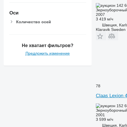
142 6
Зерноуборочный
Оси
2007
3 419 м/ч
Количество осей
Швеция, Karl
Klaravik Sweden
Не хватает фильтров?
Предложить изменение
78
Claas Lexion 
152 6
Зерноуборочный
2001
3 599 м/ч
Швеция, Karl