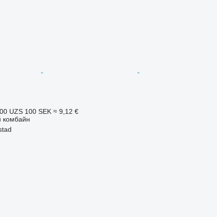
100 UZS
100 SEK
≈ 9,12 €
 комбайн
stad