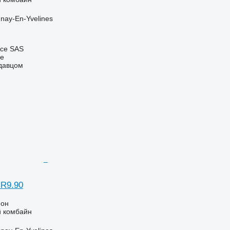
nay-En-Yvelines
nce SAS
ne
одавцом
CR9.90
ион
 комбайн