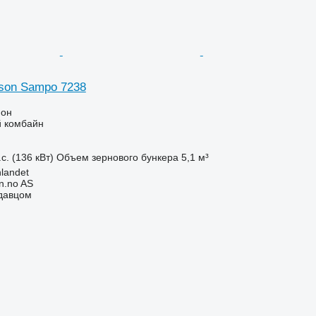
son Sampo 7238
ион
 комбайн
с. (136 кВт)
Объем зернового бункера
5,1 м³
nlandet
n.no AS
одавцом