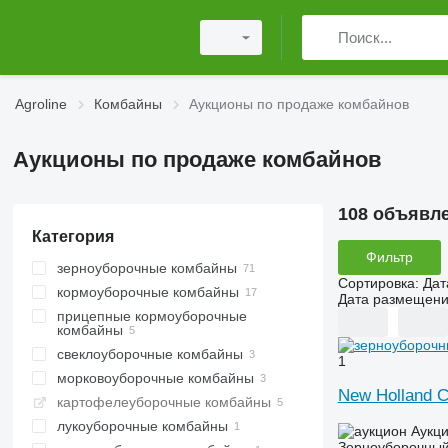
Agroline
Комбайны
Аукционы по продаже комбайнов
Аукционы по продаже комбайнов
108 объявл
Категория
Фильтр
зерноуборочные комбайны
Сортировка
:
Дат
кормоуборочные комбайны
Дата размещен
прицепные кормоуборочные
комбайны
свеклоуборочные комбайны
1
морковоуборочные комбайны
New Holland 
картофелеуборочные комбайны
лукоуборочные комбайны
Аукц
Зерноуборочный