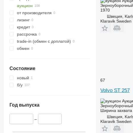
Аукц
Зерноуборочный
аукцион
1970
от производителя
Швеция, Karl
лизинг
Klaravik Sweden
кредит
рассрочка
trade-in (обмен с доплатой)
обмен
Состояние
новый
67
б/у
Volvo ST 257
Аукц
Год выпуска
Зерноуборочный
Ширина захвата
Швеция, Karl
–
Klaravik Sweden