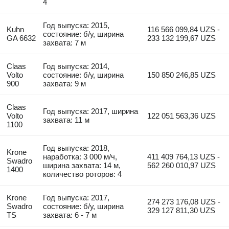
4
Год выпуска: 2015,
Kuhn
116 566 099,84 UZS -
состояние: б/у, ширина
GA 6632
233 132 199,67 UZS
захвата: 7 м
Claas
Год выпуска: 2014,
Volto
состояние: б/у, ширина
150 850 246,85 UZS
900
захвата: 9 м
Claas
Год выпуска: 2017, ширина
Volto
122 051 563,36 UZS
захвата: 11 м
1100
Год выпуска: 2018,
Krone
наработка: 3 000 м/ч,
411 409 764,13 UZS -
Swadro
ширина захвата: 14 м,
562 260 010,97 UZS
1400
количество роторов: 4
Krone
Год выпуска: 2017,
274 273 176,08 UZS -
Swadro
состояние: б/у, ширина
329 127 811,30 UZS
TS
захвата: 6 - 7 м