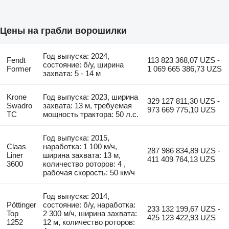
Цены на грабли ворошилки
Год выпуска: 2024,
Fendt
113 823 368,07 UZS -
состояние: б/у, ширина
Former
1 069 665 386,73 UZS
захвата: 5 - 14 м
Krone
Год выпуска: 2023, ширина
329 127 811,30 UZS -
Swadro
захвата: 13 м, требуемая
973 669 775,10 UZS
TC
мощность трактора: 50 л.с.
Год выпуска: 2015,
Claas
наработка: 1 100 м/ч,
287 986 834,89 UZS -
Liner
ширина захвата: 13 м,
411 409 764,13 UZS
3600
количество роторов: 4 ,
рабочая скорость: 50 км/ч
Год выпуска: 2014,
Pöttinger
состояние: б/у, наработка:
233 132 199,67 UZS -
Top
2 300 м/ч, ширина захвата:
425 123 422,93 UZS
1252
12 м, количество роторов: