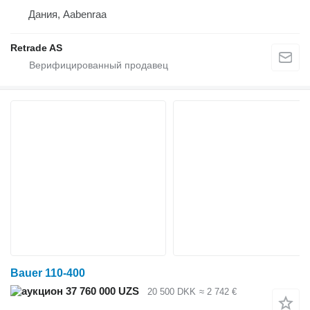
Дания, Aabenraa
Retrade AS
Bauer 110-400
37 760 000 UZS
20 500 DKK
≈ 2 742 €