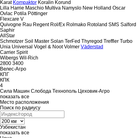
Karat
Kompaktor
Koralin
Korund
Lilla Harrie
Maschio
Multiva
Namyslo
New Holland
Oscar
Ovlac
Potila
Pöttinger
Flexcare V
Quivogne
Rau
Regent
Rol/Ex
Rolmako
Rotoland
SMS
Salford
Saphir
AllStar
Schmotzer
Soil Master
Solan
TerFed
Thyregod
Treffler
Turbo
Unia
Universal
Vogel & Noot
Volmer
Väderstad
Carrier
Spirit
Wibergs
Wil-Rich
2800
3400
Велес-Агро
КПГ
КПК
4
Сила Машин
Слобода
Технополь
Цеховик-Агро
показать все
Место расположения
Поиск по радиусу
Узбекистан
показать все