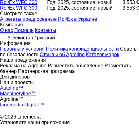
Rol/Ex WFC 300
Год: 2025, состояние: новый
3 553 €
Rol/Ex WFC 300
Год: 2025, состояние: новый
3 553 €
Смотрите также
Агрегаты предпосевные Rol/Ex в Украине
Компания
О нас
Помощь
Контакты
Узбекистан / русский
Информация
Правила и условия
Политика конфиденциальности
Советы
по безопасности
Отзывы об Agroline
Каталог марок
Наши предложения
Реклама на Agroline
Разместить объявление
Разместить
баннер
Партнерская программа
Для дилеров
Наши проекты
Autoline™
Machineryline™
Agroline™
Linemedia Digital ™
© 2026 Linemedia
Установите наши приложения