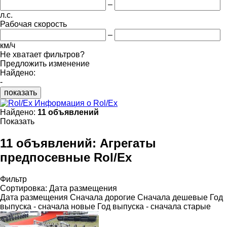
–
л.с.
Рабочая скорость
–
км/ч
Не хватает фильтров?
Предложить изменение
Найдено:
-
показать
Информация о Rol/Ex
Найдено:
11 объявлений
Показать
11 объявлений:
Агрегаты
предпосевные Rol/Ex
Фильтр
Сортировка
:
Дата размещения
Дата размещения
Сначала дорогие
Сначала дешевые
Год
выпуска - сначала новые
Год выпуска - сначала старые