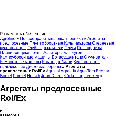
Разместить объявление
Agroline
»
Почвообрабатывающая техника
»
Агрегаты
предпосевные
Плуги оборотные
Культиваторы
Стерневые
культиваторы
Глубокорыхлители
Плуги
Почвофрезы
Планировщики почвы
Аэраторы для лугов
Камнеуборочные машины
Ботвоудалители
Окучиватели
Компостные машины
Камнедробилки
Культиваторы
пальчиковые
Дисковые бороны
»
Агрегаты
предпосевные Rol/Ex
Agristal
Agro-Lift
Agro-Tom
Bednar
Bomet
Farmet
Horsch
John Deere
Köckerling
Lemken
»
Агрегаты предпосевные
Rol/Ex
Категория