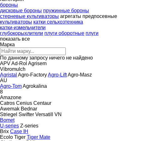
бороны
дисковые бороны
пружинные бороны
стерневые культиваторы
агрегаты предпосевные
культиваторы
катки сельхозтехника
катки-измельчители
глубокорыхлители
плуги оборотные
плуги
показать все
Марка
По данному запросу ничего не найдено
APV
Ad-Rol
Agrisem
Vibromulch
Agristal
Agro-Factory
Agro-Lift
Agro-Masz
AU
Agro-Tom
Agrokalina
8
Amazone
Catros
Cenius
Centaur
Awemak
Bednar
Striegel
Swifter
Versatill VN
Bomet
U-series
Z-series
Brix
Case IH
Ecolo Tiger
Tiger Mate